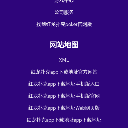
游戏中心
公司服务
找到红龙扑克poker官网版
网站地图
XML
红龙扑克app下载地址官方网站
红龙扑克app下载地址手机版入口
红龙扑克app下载地址手机版官网
红龙扑克app下载地址Web网页版
红龙扑克app下载地址app下载地址