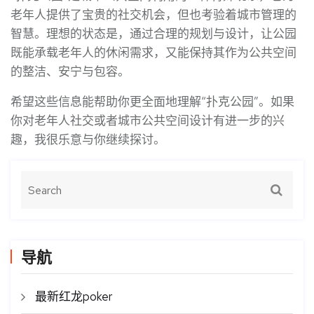
老年人提供了宝贵的社交机会，但也考验着城市管理的
智慧。理想的状态是，通过合理的规划与设计，让公园
既能承载老年人的休闲需求，又能保持其作为公共空间
的整洁、安宁与包容。
希望这些信息能帮助你更全面地理解“扑克公园”。如果
你对老年人社交或者城市公共空间设计有进一步的兴
趣，我很乐意与你继续探讨。
导航
最新红龙poker