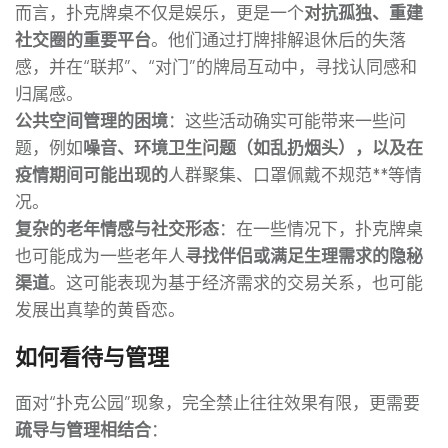
而言，扑克牌桌不仅是娱乐，更是一个
对抗孤独、重建
社交圈的重要平台
。他们通过打牌排解退休后的失落
感，并在“联邦”、“对门”的牌局互动中，寻找认同感和
归属感。
公共空间管理的困境
：这些活动确实可能带来一些问
题，例如
噪音、环境卫生问题（如乱扔烟头），以及在
疫情期间可能出现的
人群聚集、口罩佩戴不规范**等情
况。
复杂的老年情感与社交形态
：在一些情况下，扑克牌桌
也可能成为一些老年人
寻找伴侣或满足生理需求的隐秘
渠道
。这可能表现为基于经济需求的交易关系，也可能
发展出真挚的黄昏恋。
如何看待与管理
面对“扑克公园”现象，完全禁止往往效果有限，更需要
疏导与管理相结合
：