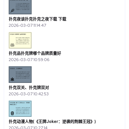
扑克夜谈扑克扑克之夜下载 下载
2026-03-07 11:14:47
扑克品扑克牌哪个品牌质量好
2026-03-07 10:59:06
扑克双关、扑克牌双对
2026-03-07 10:42:53
扑克动漫人物(《王牌Joker：逆袭的荆棘王冠》)
2026-03-07 10:27:14