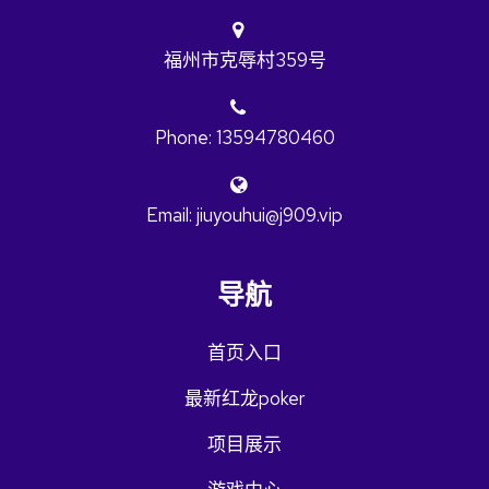
福州市克辱村359号
Phone: 13594780460
Email: jiuyouhui@j909.vip
导航
首页入口
最新红龙poker
项目展示