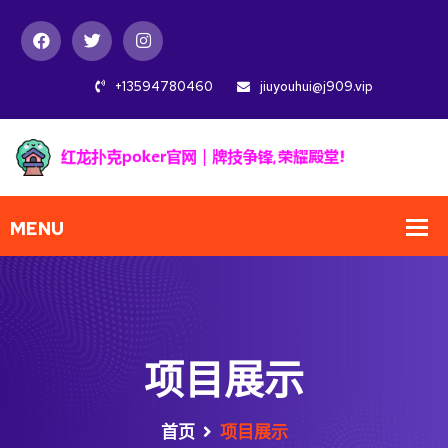
+13594780460
jiuyouhui@j909.vip
项目展示
首页
项目展示