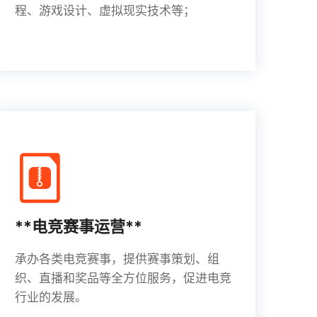
程、游戏设计、虚拟现实技术等；
**电竞赛事运营**
承办各类电竞赛事，提供赛事策划、组
织、直播和奖品等全方位服务，促进电竞
行业的发展。