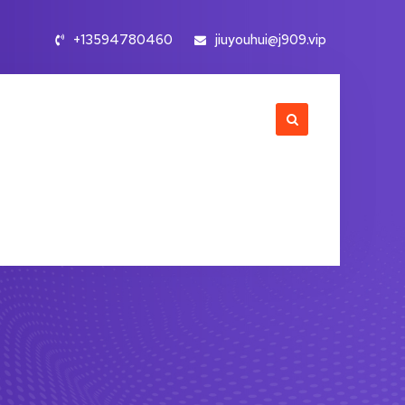
+13594780460
jiuyouhui@j909.vip