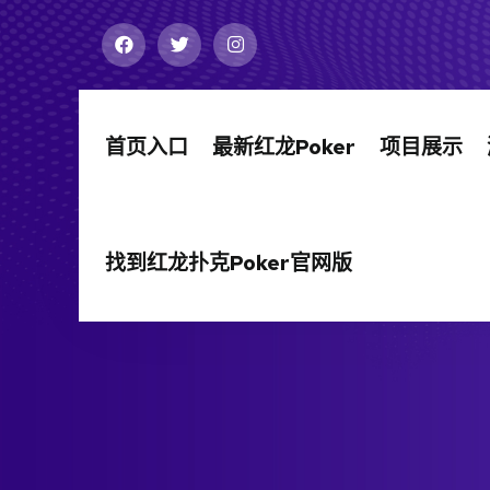
首页入口
最新红龙poker
项目展示
找到红龙扑克poker官网版