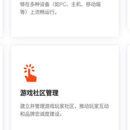
够在多种设备（如PC、主机、移动端
等）上流畅运行。
游戏社区管理
建立并管理游戏玩家社区，推动玩家互动
和品牌忠诚度建设。