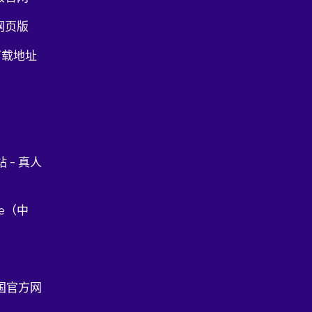
网页版
下载地址
站 - 真人
e（中
中国官方网