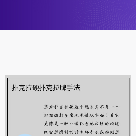
扑克拉硬扑克拉牌手法