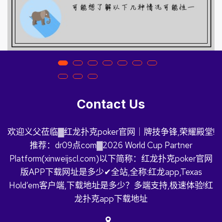
Contact Us
欢迎义父莅临▓红龙扑克poker官网｜牌技争锋,荣耀殿堂!
推荐：dr09点com▓2026 World Cup Partner
Platform(xinweijscl.com)以下简称：红龙扑克poker官网
版APP下载网址是多少✔全站,全称:红龙app,Texas
Hold’em客户端,下载地址是多少？多端支持,极速体验!红
龙扑克app下载地址