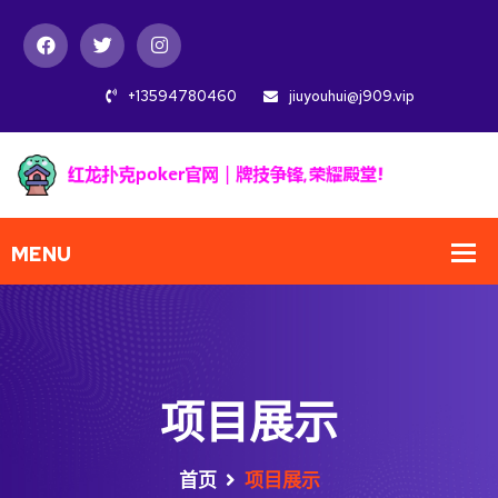
+13594780460
jiuyouhui@j909.vip
项目展示
首页
项目展示