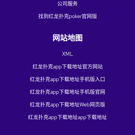
公司服务
找到红龙扑克poker官网版
网站地图
XML
红龙扑克app下载地址官方网站
红龙扑克app下载地址手机版入口
红龙扑克app下载地址手机版官网
红龙扑克app下载地址Web网页版
红龙扑克app下载地址app下载地址